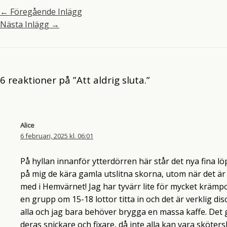
←
Föregående Inlägg
Nästa Inlägg
→
6 reaktioner på ”Att aldrig sluta.”
Alice
6 februari, 2025 kl. 06:01
På hyllan innanför ytterdörren här står det nya fina lö
på mig de kära gamla utslitna skorna, utom när det är vå
med i Hemvärnet! Jag har tyvärr lite för mycket krämp
en grupp om 15-18 lottor titta in och det är verklig di
alla och jag bara behöver brygga en massa kaffe. Det 
deras snickare och fixare, då inte alla kan vara sköters