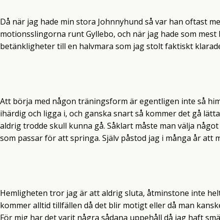
Då när jag hade min stora Johnnyhund så var han oftast med
motionsslingorna runt Gyllebo, och när jag hade som mest 
betänkligheter till en halvmara som jag stolt faktiskt klarade
Att börja med någon träningsform är egentligen inte så him
ihärdig och ligga i, och ganska snart så kommer det gå lätt
aldrig trodde skull kunna gå. Såklart måste man välja något 
som passar för att springa. Själv påstod jag i många år att 
Hemligheten tror jag är att aldrig sluta, åtminstone inte he
kommer alltid tillfällen då det blir motigt eller då man kans
För mig har det varit några sådana uppehåll då jag haft smär