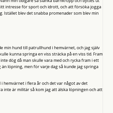
försvann min tidigare så slanka barnkropp och byttes ut
 intresse för sport och idrott, och att försöka jogga
mig. Istället blev det snabba promenader som blev min
de min hund till patrullhund i hemvärnet, och jag själv
skulle kunna springa en viss sträcka på en viss tid. Fram
ju inte dög då man skulle vara med och rycka fram i ett
ng än löpning, men för varje dag så kunde jag springa
i hemvärnet i flera år och det var något av det
inte är militär så kom jag att älska löpningen och att