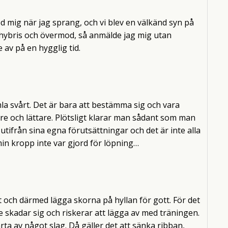
 mig när jag sprang, och vi blev en välkänd syn på
hybris och övermod, så anmälde jag mig utan
 av på en hygglig tid.
la svårt. Det är bara att bestämma sig och vara
are och lättare. Plötsligt klarar man sådant som man
utifrån sina egna förutsättningar och det är inte alla
min kropp inte var gjord för löpning…
lt och därmed lägga skorna på hyllan för gott. För det
ke skadar sig och riskerar att lägga av med träningen.
ta av något slag. Då gäller det att sänka ribban,