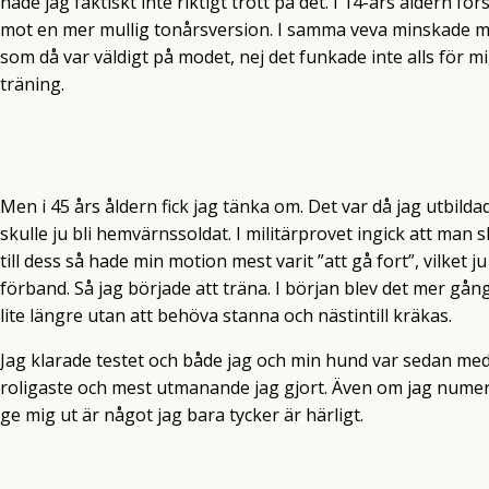
hade jag faktiskt inte riktigt trott på det. I 14-års åldern 
mot en mer mullig tonårsversion. I samma veva minskade mitt
som då var väldigt på modet, nej det funkade inte alls för 
träning.
Men i 45 års åldern fick jag tänka om. Det var då jag utbilda
skulle ju bli hemvärnssoldat. I militärprovet ingick att man 
till dess så hade min motion mest varit ”att gå fort”, vilket 
förband. Så jag började att träna. I början blev det mer gå
lite längre utan att behöva stanna och nästintill kräkas.
Jag klarade testet och både jag och min hund var sedan med 
roligaste och mest utmanande jag gjort. Även om jag numera 
ge mig ut är något jag bara tycker är härligt.