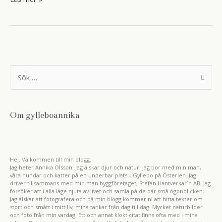
av
kuddar
S
ö
k
e
f
t
Om gylleboannika
e
r
:
Hej. Välkommen till min blogg.
Jag heter Annika Olsson. Jag älskar djur och natur. Jag bor med min man,
våra hundar och katter på en underbar plats – Gyllebo på Österlen. Jag
driver tillsammans med min man byggföretaget, Stefan Hantverkar´n AB. Jag
försöker att i alla läge njuta av livet och samla på de där små ögonblicken.
Jag älskar att fotografera och på min blogg kommer ni att hitta texter om
stort och smått i mitt liv, mina tankar från dag till dag. Mycket naturbilder
och foto från min vardag. Ett och annat klokt citat finns ofta med i mina