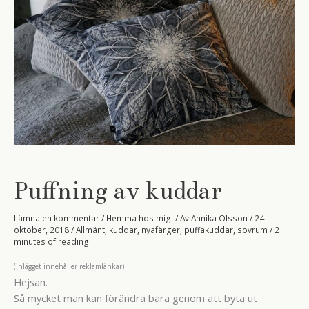
Puffning av kuddar
Lämna en kommentar
/
Hemma hos mig.
/ Av
Annika Olsson
/
24
oktober, 2018
/
Allmänt
,
kuddar
,
nyafärger
,
puffakuddar
,
sovrum
/
2
minutes of reading
(inlägget innehåller reklamlänkar)
Hejsan.
Så mycket man kan förändra bara genom att byta ut