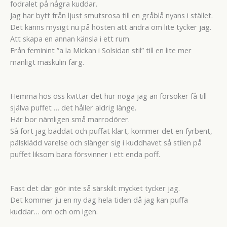
fodralet på några kuddar.
Jag har bytt från ljust smutsrosa till en gråblå nyans i stället.
Det känns mysigt nu på hösten att ändra om lite tycker jag.
Att skapa en annan känsla i ett rum.
Från feminint ”a la Mickan i Solsidan stil” till en lite mer
manligt maskulin färg.
Hemma hos oss kvittar det hur noga jag än försöker få till
själva puffet … det håller aldrig länge.
Här bor nämligen små marrodörer.
Så fort jag bäddat och puffat klart, kommer det en fyrbent,
pälsklädd varelse och slänger sig i kuddhavet så stilen på
puffet liksom bara försvinner i ett enda poff.
Fast det där gör inte så särskilt mycket tycker jag.
Det kommer ju en ny dag hela tiden då jag kan puffa
kuddar… om och om igen.