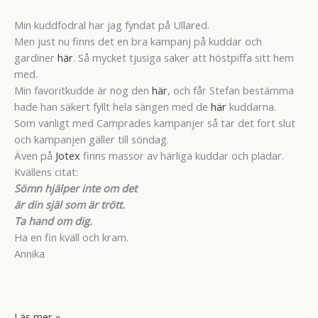
Min kuddfodral har jag fyndat på Ullared.
Men just nu finns det en bra kampanj på kuddar och
gardiner
här
. Så mycket tjusiga saker att höstpiffa sitt hem
med.
Min favoritkudde är nog den
här
, och får Stefan bestämma
hade han säkert fyllt hela sängen med de
här
kuddarna.
Som vanligt med Camprades kampanjer så tar det fort slut
och kampanjen gäller till söndag.
Även på
Jotex
finns massor av härliga kuddar och plädar.
Kvällens citat:
Sömn hjälper inte om det
är din själ som är trött.
Ta hand om dig.
Ha en fin kväll och kram.
Annika
Puffning
Läs mer »