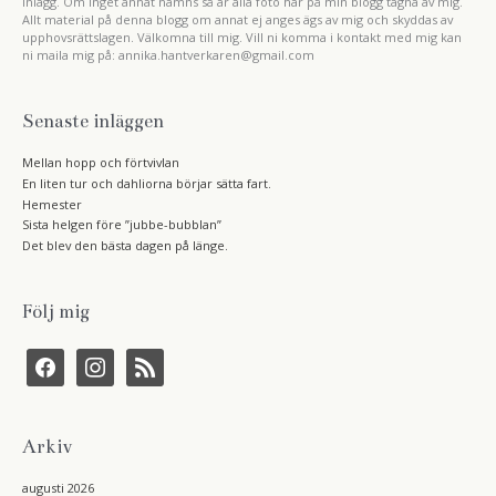
inlägg. Om inget annat nämns så är alla foto här på min blogg tagna av mig.
Allt material på denna blogg om annat ej anges ägs av mig och skyddas av
upphovsrättslagen. Välkomna till mig. Vill ni komma i kontakt med mig kan
ni maila mig på: annika.hantverkaren@gmail.com
Senaste inläggen
Mellan hopp och förtvivlan
En liten tur och dahliorna börjar sätta fart.
Hemester
Sista helgen före ”jubbe-bubblan”
Det blev den bästa dagen på länge.
Följ mig
f
i
r
a
n
s
c
s
s
e
t
b
a
Arkiv
o
g
o
r
k
a
augusti 2026