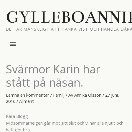
Hoppa
till
GYLLEBOANNI
innehåll
DET ÄR MÄNSKLIGT ATT TÄNKA VIST OCH HANDLA DÅRA
Huvudmeny
Svärmor Karin har
stått på näsan.
Lämna en kommentar
/
Familj
/ Av
Annika Olsson
/
27 juni,
2016
/
Allmänt
Kära Blogg
Midsommarhelgen går mot sitt slut och vi har alla njutit och
haft det bra.