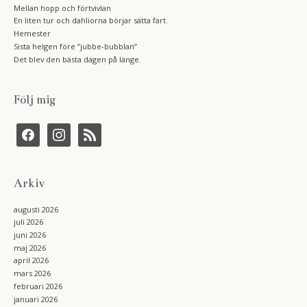
Mellan hopp och förtvivlan
En liten tur och dahliorna börjar sätta fart.
Hemester
Sista helgen före ”jubbe-bubblan”
Det blev den bästa dagen på länge.
Följ mig
f
i
r
a
n
s
c
s
s
e
t
b
a
Arkiv
o
g
o
r
k
a
augusti 2026
m
juli 2026
juni 2026
maj 2026
april 2026
mars 2026
februari 2026
januari 2026