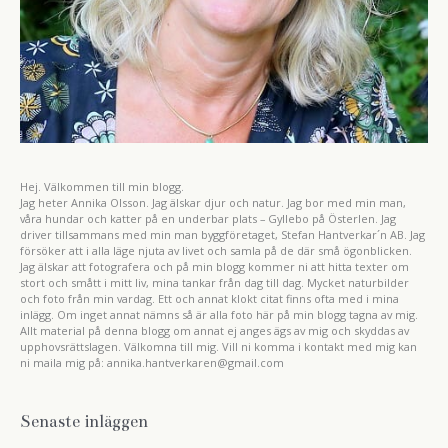
Hej. Välkommen till min blogg.
Jag heter Annika Olsson. Jag älskar djur och natur. Jag bor med min man,
våra hundar och katter på en underbar plats – Gyllebo på Österlen. Jag
driver tillsammans med min man byggföretaget, Stefan Hantverkar´n AB. Jag
försöker att i alla läge njuta av livet och samla på de där små ögonblicken.
Jag älskar att fotografera och på min blogg kommer ni att hitta texter om
stort och smått i mitt liv, mina tankar från dag till dag. Mycket naturbilder
och foto från min vardag. Ett och annat klokt citat finns ofta med i mina
inlägg. Om inget annat nämns så är alla foto här på min blogg tagna av mig.
Allt material på denna blogg om annat ej anges ägs av mig och skyddas av
upphovsrättslagen. Välkomna till mig. Vill ni komma i kontakt med mig kan
ni maila mig på: annika.hantverkaren@gmail.com
Senaste inläggen