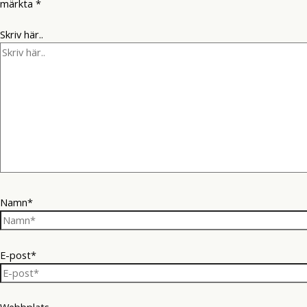
märkta
*
Skriv här..
Namn*
E-post*