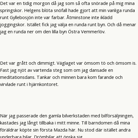
Det var en tidig morgon då jag som så ofta snörade på mig mina
springskor. Helgens blöta snöfall hade gjort att min vanliga runda
runt Gyllebosjön inte var farbar. Åtminstone inte iklädd
joggingskor. Istället fick jag välja en runda runt byn. Och då menar
jag en runda ner om den lilla byn Östra Vemmerlöv.
Det var grått och dimmigt. Väglaget var ömsom tö och ömsom is.
Fast jag njöt av vartenda steg som om jag dansade en
meditationsdans. Tankar och minnen bara kom farande och
virvlade runt i hjärnkontoret.
När jag passerade den gamla bilverkstaden med bilförsäljningen,
kastades jag långt tillbaka i mitt minne. Till barndomen då mina
föräldrar köpte sin första Mazda här. Nu stod där istället andra
underbara bilar. Drömbilar att önska sig.