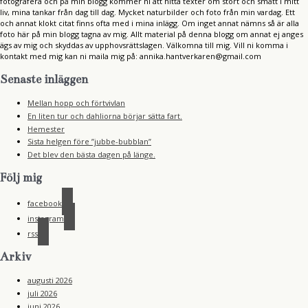
fotografera och på min blogg kommer ni att hitta texter om stort och smått i mitt
liv, mina tankar från dag till dag. Mycket naturbilder och foto från min vardag. Ett
och annat klokt citat finns ofta med i mina inlägg. Om inget annat nämns så är alla
foto här på min blogg tagna av mig. Allt material på denna blogg om annat ej anges
ägs av mig och skyddas av upphovsrättslagen. Välkomna till mig. Vill ni komma i
kontakt med mig kan ni maila mig på: annika.hantverkaren@gmail.com
Senaste inläggen
Mellan hopp och förtvivlan
En liten tur och dahliorna börjar sätta fart.
Hemester
Sista helgen före ”jubbe-bubblan”
Det blev den bästa dagen på länge.
Följ mig
facebook
instagram
rss
Arkiv
augusti 2026
juli 2026
juni 2026