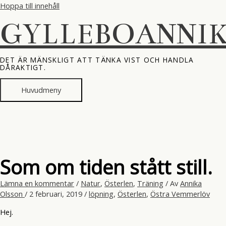
Hoppa till innehåll
GYLLEBOANNI
DET ÄR MÄNSKLIGT ATT TÄNKA VIST OCH HANDLA
DÅRAKTIGT.
Huvudmeny
Som om tiden stått still.
Lämna en kommentar
/
Natur
,
Österlen
,
Träning
/ Av
Annika
Olsson
/
2 februari, 2019
/
löpning
,
Österlen
,
Östra Vemmerlöv
Hej.