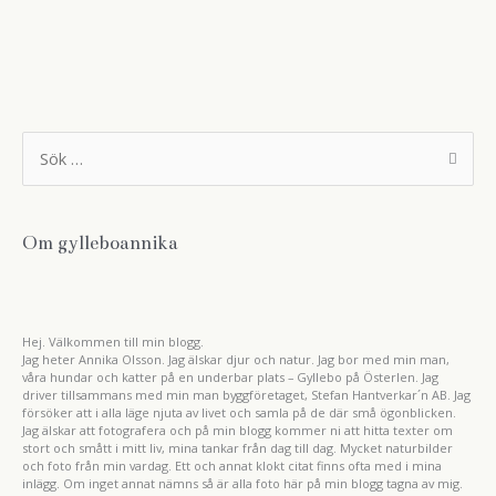
S
ö
k
e
f
t
Om gylleboannika
e
r
:
Hej. Välkommen till min blogg.
Jag heter Annika Olsson. Jag älskar djur och natur. Jag bor med min man,
våra hundar och katter på en underbar plats – Gyllebo på Österlen. Jag
driver tillsammans med min man byggföretaget, Stefan Hantverkar´n AB. Jag
försöker att i alla läge njuta av livet och samla på de där små ögonblicken.
Jag älskar att fotografera och på min blogg kommer ni att hitta texter om
stort och smått i mitt liv, mina tankar från dag till dag. Mycket naturbilder
och foto från min vardag. Ett och annat klokt citat finns ofta med i mina
inlägg. Om inget annat nämns så är alla foto här på min blogg tagna av mig.