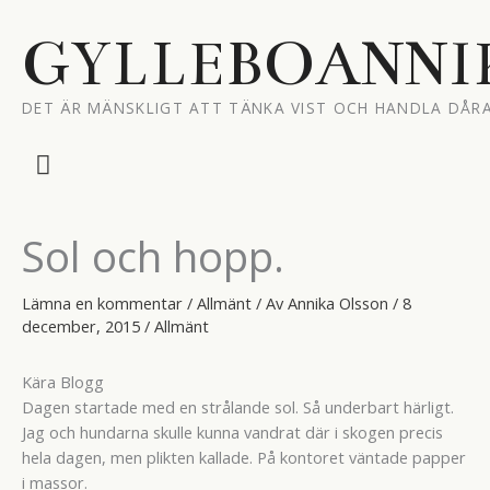
Hoppa
till
GYLLEBOANNI
innehåll
DET ÄR MÄNSKLIGT ATT TÄNKA VIST OCH HANDLA DÅRA
Huvudmeny
Sol och hopp.
Lämna en kommentar
/
Allmänt
/ Av
Annika Olsson
/
8
december, 2015
/
Allmänt
Kära Blogg
Dagen startade med en strålande sol. Så underbart härligt.
Jag och hundarna skulle kunna vandrat där i skogen precis
hela dagen, men plikten kallade. På kontoret väntade papper
i massor.