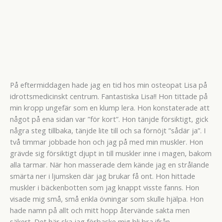
På eftermiddagen hade jag en tid hos min osteopat Lisa på
idrottsmedicinskt centrum. Fantastiska Lisa!! Hon tittade på
min kropp ungefär som en klump lera. Hon konstaterade att
något på ena sidan var ”för kort”. Hon tänjde försiktigt, gick
några steg tillbaka, tänjde lite till och sa förnöjt ”sådär ja”. I
två timmar jobbade hon och jag på med min muskler. Hon
grävde sig försiktigt djupt in till muskler inne i magen, bakom
alla tarmar. När hon masserade dem kände jag en strålande
smärta ner i ljumsken där jag brukar få ont. Hon hittade
muskler i bäckenbotten som jag knappt visste fanns. Hon
visade mig små, små enkla övningar som skulle hjälpa. Hon
hade namn på allt och mitt hopp återvände sakta men
säkert. Det här ska jag förbaske mig bli bra ifrån.