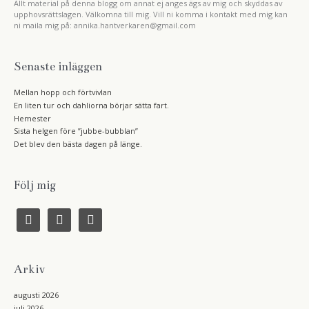
Allt material på denna blogg om annat ej anges ägs av mig och skyddas av
upphovsrättslagen. Välkomna till mig. Vill ni komma i kontakt med mig kan
ni maila mig på: annika.hantverkaren@gmail.com
Senaste inläggen
Mellan hopp och förtvivlan
En liten tur och dahliorna börjar sätta fart.
Hemester
Sista helgen före ”jubbe-bubblan”
Det blev den bästa dagen på länge.
Följ mig
f
i
r
a
n
s
c
s
s
e
t
b
a
Arkiv
o
g
o
r
k
a
augusti 2026
m
juli 2026