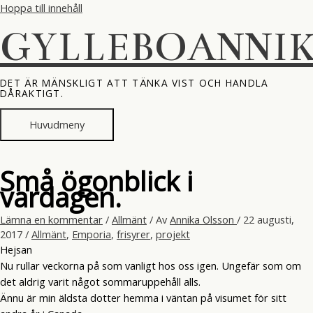
Hoppa till innehåll
GYLLEBOANNI
DET ÄR MÄNSKLIGT ATT TÄNKA VIST OCH HANDLA
DÅRAKTIGT.
Huvudmeny
Små ögonblick i
vardagen.
Lämna en kommentar
/
Allmänt
/ Av
Annika Olsson
/
22 augusti,
2017
/
Allmänt
,
Emporia
,
frisyrer
,
projekt
Hejsan
Nu rullar veckorna på som vanligt hos oss igen. Ungefär som om
det aldrig varit något sommaruppehåll alls.
Ännu är min äldsta dotter hemma i väntan på visumet för sitt