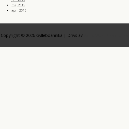
maj 2015
april 2015
Copyright © 2026
Gylleboannika
| Drivs av
Astra WordPress-tema