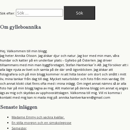
Sök efter:
Om gylleboannika
Hej. Välkommen till min blogg.
Jag heter Annika Olsson. Jag älskar djur och natur. Jag bor med min man, våra
hundar och katter på en underbar plats – Gyllebo på Österlen. Jag driver
tillsammans med min man byggföretaget, Stefan Hantverkar´n AB. Jag försöker att i
alla läge njuta av livet och samla på de där små ögonblicken. Jag älskar att
fotografera och på min blogg kommer ni att hitta texter om stort och smått i mitt
liv, mina tankar från dag till dag. Mycket naturbilder och foto från min vardag. Ett
och annat klokt citat finns ofta med i mina inlägg. Om inget annat nämns så är alla
foto här på min blogg tagna av mig. Allt material på denna blogg om annat ej anges
ägs av mig och skyddas av upphovsrättslagen. Välkomna till mig. Vill ni komma i
kontakt med mig kan ni maila mig på: annika.hantverkaren@gmail.com
Senaste inläggen
Madame Emmy och vackra kvällar.
En stilla morgon och en simskolegosse
Semester