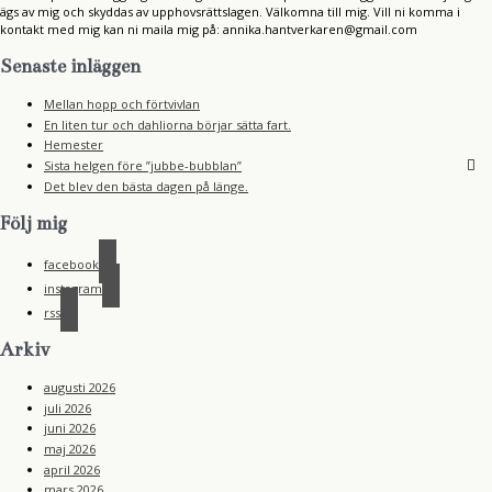
ägs av mig och skyddas av upphovsrättslagen. Välkomna till mig. Vill ni komma i
kontakt med mig kan ni maila mig på: annika.hantverkaren@gmail.com
Senaste inläggen
Mellan hopp och förtvivlan
En liten tur och dahliorna börjar sätta fart.
Hemester
Sista helgen före ”jubbe-bubblan”
Det blev den bästa dagen på länge.
Följ mig
facebook
instagram
rss
Arkiv
augusti 2026
juli 2026
juni 2026
maj 2026
april 2026
mars 2026