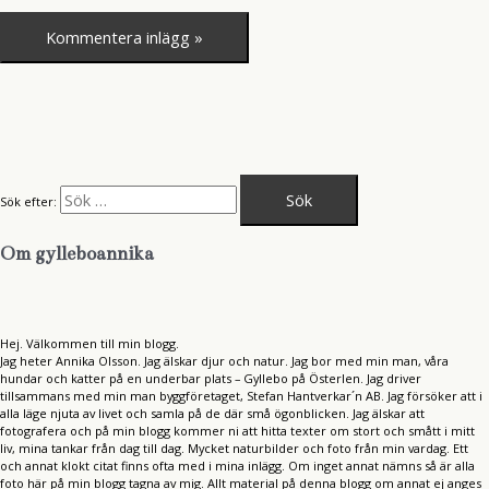
Sök efter:
Om gylleboannika
Hej. Välkommen till min blogg.
Jag heter Annika Olsson. Jag älskar djur och natur. Jag bor med min man, våra
hundar och katter på en underbar plats – Gyllebo på Österlen. Jag driver
tillsammans med min man byggföretaget, Stefan Hantverkar´n AB. Jag försöker att i
alla läge njuta av livet och samla på de där små ögonblicken. Jag älskar att
fotografera och på min blogg kommer ni att hitta texter om stort och smått i mitt
liv, mina tankar från dag till dag. Mycket naturbilder och foto från min vardag. Ett
och annat klokt citat finns ofta med i mina inlägg. Om inget annat nämns så är alla
foto här på min blogg tagna av mig. Allt material på denna blogg om annat ej anges