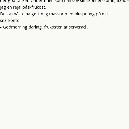
det goa täcket. Under tiden som han sov sin skönhetssömn, fixade
jag en rejäl påskfrukost.
Detta måste ha gett mig massor med pluspoäng på mitt
snällkonto.
-”Godmorning darling, frukosten är serverad”.