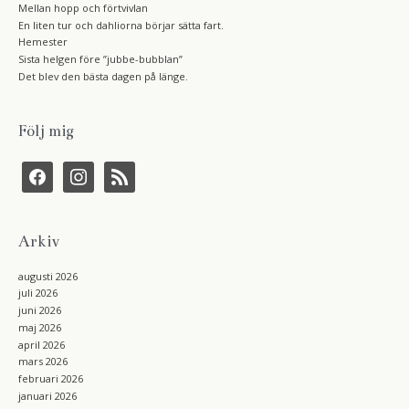
Mellan hopp och förtvivlan
En liten tur och dahliorna börjar sätta fart.
Hemester
Sista helgen före ”jubbe-bubblan”
Det blev den bästa dagen på länge.
Följ mig
f
i
r
a
n
s
c
s
s
e
t
b
a
Arkiv
o
g
o
r
k
a
augusti 2026
m
juli 2026
juni 2026
maj 2026
april 2026
mars 2026
februari 2026
januari 2026