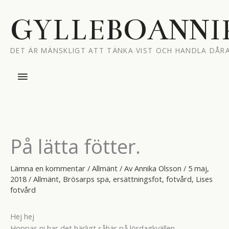
Hoppa
till
GYLLEBOANNI
innehåll
DET ÄR MÄNSKLIGT ATT TÄNKA VIST OCH HANDLA DÅRA
Huvudmeny
På lätta fötter.
Lämna en kommentar
/
Allmänt
/ Av
Annika Olsson
/
5 maj,
2018
/
Allmänt
,
Brösarps spa
,
ersättningsfot
,
fotvård
,
Lises
fotvård
Hej hej
Hoppas ni har det härligt såhär på lördagkvällen