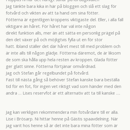
Jag tänkte bara kika in här på bloggen och slå ett slag för
fotvård och vikten av att ta hand om sina fötter.
Fötterna är egentligen kroppens viktigaste del. Eller, i alla fall
viktigare än håret. För håret har väl inte någon
direkt funktion alls, mer än att sätta en personlig prägel på
den det växer på och möjligtvis fylla ut en för stor
hatt. Ibland ställer det där håret mest till med problem och
är inte alls till någon glädje. Fötterna däremot, de är liksom
de som ska hålla upp hela resten av kroppen. Glada fötter
ger glatt sinne. Fötterna förtjänar omvårdnad.
Jag och Stefan går regelbundet på fotvård.
Fast till nästa gång så behöver Stefan kanske bara beställa
tid för en fot, för ingen vet riktigt vad som händer med den
andra … Lises reservfot är ett alternativ att ta till kanske ….
Jag kan verkligen rekommendera min fotvårdare till er alla.
Lise i Brösarp. Ni hittar henne på Gästis spaavdelning. När
jag varit hos henne så är det inte bara mina fötter som är