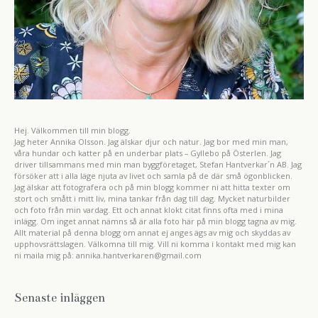
Hej. Välkommen till min blogg.
Jag heter Annika Olsson. Jag älskar djur och natur. Jag bor med min man,
våra hundar och katter på en underbar plats – Gyllebo på Österlen. Jag
driver tillsammans med min man byggföretaget, Stefan Hantverkar´n AB. Jag
försöker att i alla läge njuta av livet och samla på de där små ögonblicken.
Jag älskar att fotografera och på min blogg kommer ni att hitta texter om
stort och smått i mitt liv, mina tankar från dag till dag. Mycket naturbilder
och foto från min vardag. Ett och annat klokt citat finns ofta med i mina
inlägg. Om inget annat nämns så är alla foto här på min blogg tagna av mig.
Allt material på denna blogg om annat ej anges ägs av mig och skyddas av
upphovsrättslagen. Välkomna till mig. Vill ni komma i kontakt med mig kan
ni maila mig på: annika.hantverkaren@gmail.com
Senaste inläggen