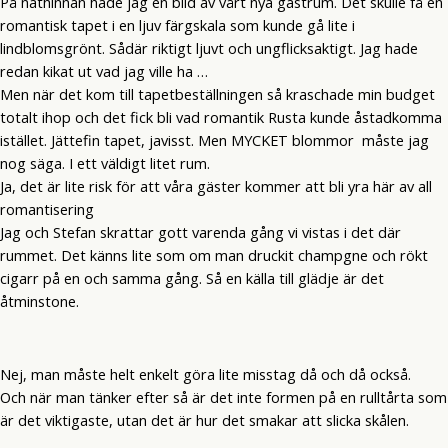
På näthinnan hade jag en bild av vårt nya gästrum. Det skulle få en
romantisk tapet i en ljuv färgskala som kunde gå lite i
lindblomsgrönt. Sådär riktigt ljuvt och ungflicksaktigt. Jag hade
redan kikat ut vad jag ville ha …
Men när det kom till tapetbeställningen så kraschade min budget
totalt ihop och det fick bli vad romantik Rusta kunde åstadkomma
istället. Jättefin tapet, javisst. Men MYCKET blommor måste jag
nog säga. I ett väldigt litet rum.
Ja, det är lite risk för att våra gäster kommer att bli yra här av all
romantisering
Jag och Stefan skrattar gott varenda gång vi vistas i det där
rummet. Det känns lite som om man druckit champgne och rökt
cigarr på en och samma gång. Så en källa till glädje är det
åtminstone.
Nej, man måste helt enkelt göra lite misstag då och då också.
Och när man tänker efter så är det inte formen på en rulltårta som
är det viktigaste, utan det är hur det smakar att slicka skålen.