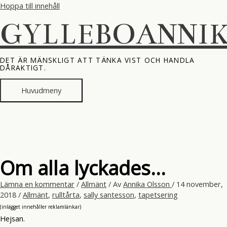
Hoppa till innehåll
GYLLEBOANNI
DET ÄR MÄNSKLIGT ATT TÄNKA VIST OCH HANDLA
DÅRAKTIGT.
Huvudmeny
Om alla lyckades…
Lämna en kommentar
/
Allmänt
/ Av
Annika Olsson
/
14 november,
2018
/
Allmänt
,
rulltårta
,
sally santesson
,
tapetsering
(inlägget innehåller reklamlänkar)
Hejsan.