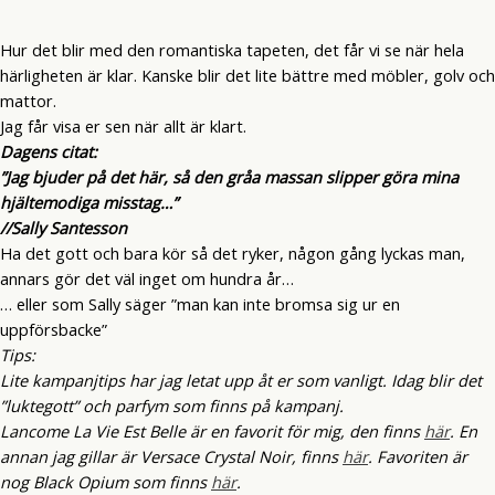
Hur det blir med den romantiska tapeten, det får vi se när hela
härligheten är klar. Kanske blir det lite bättre med möbler, golv och
mattor.
Jag får visa er sen när allt är klart.
Dagens citat:
”Jag bjuder på det här, så den gråa massan slipper göra mina
hjältemodiga misstag…”
//Sally Santesson
Ha det gott och bara kör så det ryker, någon gång lyckas man,
annars gör det väl inget om hundra år…
… eller som Sally säger ”man kan inte bromsa sig ur en
uppförsbacke”
Tips:
Lite kampanjtips har jag letat upp åt er som vanligt. Idag blir det
”luktegott” och parfym som finns på kampanj.
Lancome La Vie Est Belle är en favorit för mig, den finns
här
. En
annan jag gillar är Versace Crystal Noir, finns
här
. Favoriten är
nog Black Opium som finns
här
.