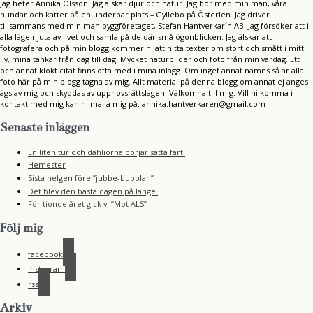
Jag heter Annika Olsson. Jag älskar djur och natur. Jag bor med min man, våra
hundar och katter på en underbar plats – Gyllebo på Österlen. Jag driver
tillsammans med min man byggföretaget, Stefan Hantverkar´n AB. Jag försöker att i
alla läge njuta av livet och samla på de där små ögonblicken. Jag älskar att
fotografera och på min blogg kommer ni att hitta texter om stort och smått i mitt
liv, mina tankar från dag till dag. Mycket naturbilder och foto från min vardag. Ett
och annat klokt citat finns ofta med i mina inlägg. Om inget annat nämns så är alla
foto här på min blogg tagna av mig. Allt material på denna blogg om annat ej anges
ägs av mig och skyddas av upphovsrättslagen. Välkomna till mig. Vill ni komma i
kontakt med mig kan ni maila mig på: annika.hantverkaren@gmail.com
Senaste inläggen
En liten tur och dahliorna börjar sätta fart.
Hemester
Sista helgen före ”jubbe-bubblan”
Det blev den bästa dagen på länge.
För tionde året gick vi ”Mot ALS”
Följ mig
facebook
instagram
rss
Arkiv