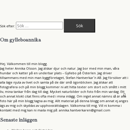
Sök efter:
Om gylleboannika
Hej. Välkommen till min blogg.
Jag heter Annika Olsson. Jag älskar djur och natur. Jag bor med min man, våra
hundar och katter på en underbar plats – Gyllebo på Österlen. Jag driver
tillsammans med min man byggföretaget, Stefan Hantverkar´n AB. Jag försöker att i
alla läge njuta av livet och samla på de där små ögonblicken. Jag älskar att
fotografera och på min blogg kommer ni att hitta texter om stort och smått i mitt
liv, mina tankar från dag till dag. Mycket naturbilder och foto från min vardag. Ett
och annat klokt citat finns ofta med i mina inlägg. Om inget annat nämns så är alla
foto här på min blogg tagna av mig. Allt material på denna blogg om annat ej anges
ägs av mig och skyddas av upphovsrättslagen. Välkomna till mig. Vill ni komma i
kontakt med mig kan ni maila mig på: annika.hantverkaren@gmail.com
Senaste inläggen