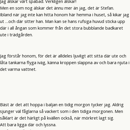
Jag älskar vårt spabad. Verkligen älskar!
Men en som nog älskar det ännu mer än jag, det är Stefan.
Ibland när jag inte kan hitta honom här hemma i huset, så kikar jag
ut …och där sitter han. Man kan se hans rufsiga huvud sticka upp
där i all ångan som kommer från det stora bubblande badkaret
ute i trädgården.
Jag förstår honom, för det är alldeles ljuvligt att sitta där ute och
låta tankarna flyga iväg, känna kroppen slappna av och bara njuta i
det varma vattnet.
Bäst är det att hoppa i baljan en tidig morgon tycker jag. Aldrig
sjunger väl fåglarna så vackert som i den tidiga morgonen. Men
såklart är det härligt på kvällen också, när mörkret lagt sig.
Att bara ligga där och lyssna.