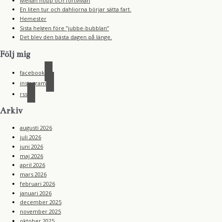
Mellan hopp och förtvivlan
En liten tur och dahliorna börjar sätta fart.
Hemester
Sista helgen före ”jubbe-bubblan”
Det blev den bästa dagen på länge.
Följ mig
facebook
instagram
rss
Arkiv
augusti 2026
juli 2026
juni 2026
maj 2026
april 2026
mars 2026
februari 2026
januari 2026
december 2025
november 2025
oktober 2025