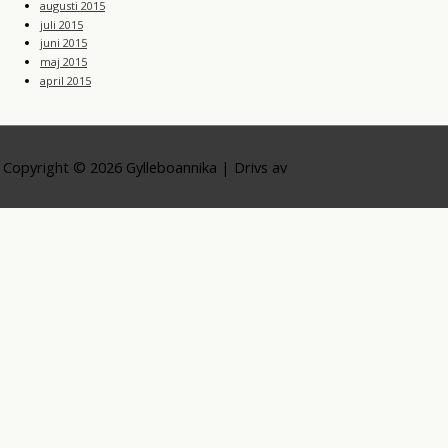
augusti 2015
juli 2015
juni 2015
maj 2015
april 2015
Copyright © 2026
Gylleboannika
| Drivs av
Astra WordPress-tema