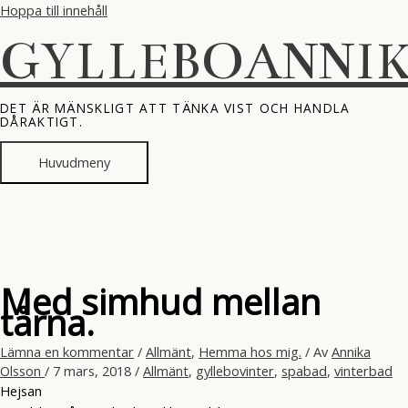
Hoppa till innehåll
GYLLEBOANNI
DET ÄR MÄNSKLIGT ATT TÄNKA VIST OCH HANDLA
DÅRAKTIGT.
Huvudmeny
Med simhud mellan
tårna.
Lämna en kommentar
/
Allmänt
,
Hemma hos mig.
/ Av
Annika
Olsson
/
7 mars, 2018
/
Allmänt
,
gyllebovinter
,
spabad
,
vinterbad
Hejsan