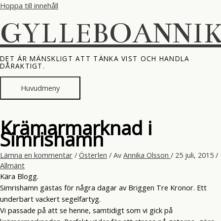
Hoppa till innehåll
GYLLEBOANNI
DET ÄR MÄNSKLIGT ATT TÄNKA VIST OCH HANDLA
DÅRAKTIGT.
Huvudmeny
Krämarmarknad i
Simrishamn
Lämna en kommentar
/
Österlen
/ Av
Annika Olsson
/
25 juli, 2015
/
Allmänt
Kära Blogg.
Simrishamn gästas för några dagar av Briggen Tre Kronor. Ett
underbart vackert segelfartyg.
Vi passade på att se henne, samtidigt som vi gick på