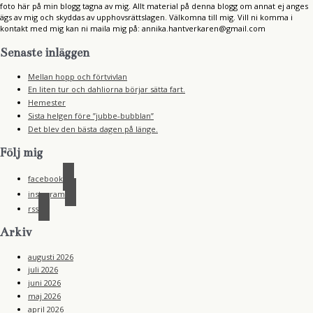
foto här på min blogg tagna av mig. Allt material på denna blogg om annat ej anges
ägs av mig och skyddas av upphovsrättslagen. Välkomna till mig. Vill ni komma i
kontakt med mig kan ni maila mig på: annika.hantverkaren@gmail.com
Senaste inläggen
Mellan hopp och förtvivlan
En liten tur och dahliorna börjar sätta fart.
Hemester
Sista helgen före ”jubbe-bubblan”
Det blev den bästa dagen på länge.
Följ mig
facebook
instagram
rss
Arkiv
augusti 2026
juli 2026
juni 2026
maj 2026
april 2026