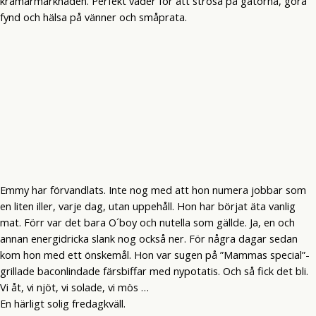
krämarmarknaden. Perfekt väder för att strosa på gatorna, göra
fynd och hälsa på vänner och småprata.
Emmy har förvandlats. Inte nog med att hon numera jobbar som
en liten iller, varje dag, utan uppehåll. Hon har börjat äta vanlig
mat. Förr var det bara O´boy och nutella som gällde. Ja, en och
annan energidricka slank nog också ner. För några dagar sedan
kom hon med ett önskemål. Hon var sugen på ”Mammas special”-
grillade baconlindade färsbiffar med nypotatis. Och så fick det bli.
Vi åt, vi njöt, vi solade, vi mös …
En härligt solig fredagkväll.