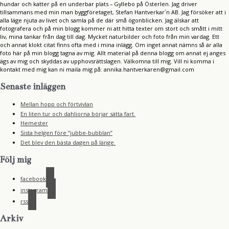
hundar och katter på en underbar plats – Gyllebo på Österlen. Jag driver
tillsammans med min man byggföretaget, Stefan Hantverkar´n AB. Jag försöker att i
alla läge njuta av livet och samla på de där små ögonblicken. Jag älskar att
fotografera och på min blogg kommer ni att hitta texter om stort och smått i mitt
liv, mina tankar från dag till dag. Mycket naturbilder och foto från min vardag. Ett
och annat klokt citat finns ofta med i mina inlägg. Om inget annat nämns så är alla
foto här på min blogg tagna av mig. Allt material på denna blogg om annat ej anges
ägs av mig och skyddas av upphovsrättslagen. Välkomna till mig. Vill ni komma i
kontakt med mig kan ni maila mig på: annika.hantverkaren@gmail.com
Senaste inläggen
Mellan hopp och förtvivlan
En liten tur och dahliorna börjar sätta fart.
Hemester
Sista helgen före ”jubbe-bubblan”
Det blev den bästa dagen på länge.
Följ mig
facebook
instagram
rss
Arkiv