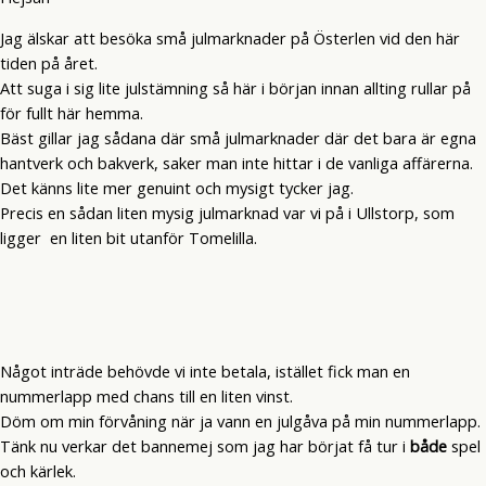
Jag älskar att besöka små julmarknader på Österlen vid den här
tiden på året.
Att suga i sig lite julstämning så här i början innan allting rullar på
för fullt här hemma.
Bäst gillar jag sådana där små julmarknader där det bara är egna
hantverk och bakverk, saker man inte hittar i de vanliga affärerna.
Det känns lite mer genuint och mysigt tycker jag.
Precis en sådan liten mysig julmarknad var vi på i Ullstorp, som
ligger en liten bit utanför Tomelilla.
Något inträde behövde vi inte betala, istället fick man en
nummerlapp med chans till en liten vinst.
Döm om min förvåning när ja vann en julgåva på min nummerlapp.
Tänk nu verkar det bannemej som jag har börjat få tur i
både
spel
och kärlek.