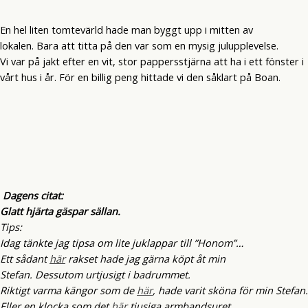
En hel liten tomtevärld hade man byggt upp i mitten av
lokalen. Bara att titta på den var som en mysig julupplevelse.
Vi var på jakt efter en vit, stor pappersstjärna att ha i ett fönster i
vårt hus i år. För en billig peng hittade vi den såklart på Boan.
Dagens citat:
Glatt hjärta gäspar sällan.
Tips:
Idag tänkte jag tipsa om lite juklappar till ”Honom”…
Ett sådant
här
rakset hade jag gärna köpt åt min
Stefan. Dessutom urtjusigt i badrummet.
Riktigt varma kängor som de
här
, hade varit sköna för min Stefan.
Eller en klocka som det
här
tjusiga armbandsuret.