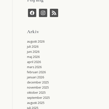
f
i
r
a
n
s
c
s
s
e
t
b
a
Arkiv
o
g
o
r
k
a
augusti 2026
m
juli 2026
juni 2026
maj 2026
april 2026
mars 2026
februari 2026
januari 2026
december 2025
november 2025
oktober 2025
september 2025
augusti 2025
juli 2025