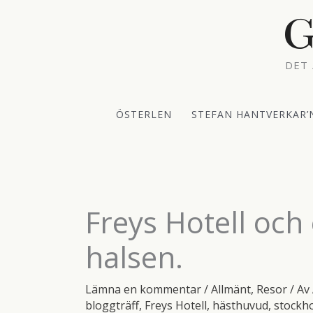
Hoppa
G
till
innehåll
DET 
ÖSTERLEN
STEFAN HANTVERKAR’
Freys Hotell och
halsen.
Lämna en kommentar
/
Allmänt
,
Resor
/ Av
bloggträff
,
Freys Hotell
,
hästhuvud
,
stockh