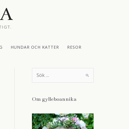
KA
TIGT.
G
HUNDAR OCH KATTER
RESOR
S
ö
k
e
f
t
Om gylleboannika
e
r
: