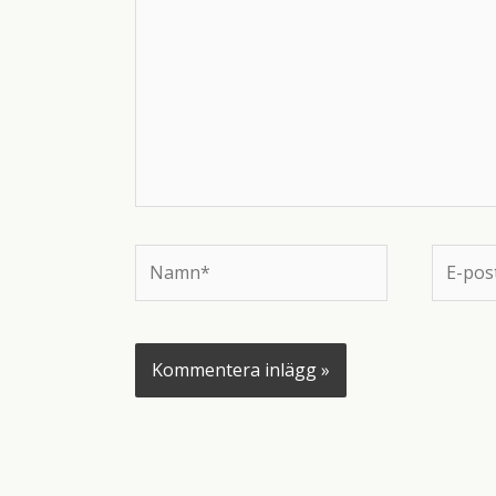
Namn*
E-
post*