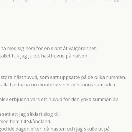
k ta med sig hem för en slant åt välgörenhet.
istället fick jag ju ett hästhuvud på halsen …
a stora hästhuvud, som satt uppsatte på de olika rummen.
e alla hästarna nu monterats ner och fanns samlade i
er blev erbjudna vars ett huvud för den ynka summan av
tt att jag såklart slog till.
 med hem till Skåneland.
a god idé dagen efter, då hästen och jag skulle ut på