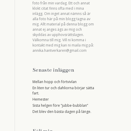
foto från min vardag. Ett och annat
klokt citat finns ofta med i mina
inlägg. Om inget annat nämns så är
alla foto här på min blogg tagna av
mig. Allt material på denna blogg om
annat ej anges ägs av mig och
skyddas av upphovsrättslagen.
Välkomna till mig. Vill ni komma i
kontakt med mig kan ni maila mig på:
annika.hantverkaren@gmail.com
Senaste inläggen
Mellan hopp och förtvivlan
En liten tur och dahliorna börjar sätta
fart.
Hemester
Sista helgen före ”jubbe-bubblan”
Det blev den bästa dagen på länge.
Följ mig