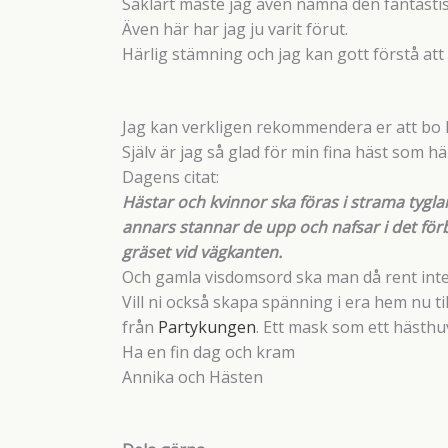
Såklart måste jag även nämna den fantast
Även här har jag ju varit förut.
Härlig stämning och jag kan gott förstå att 
Jag kan verkligen rekommendera er att bo h
Själv är jag så glad för min fina häst som hä
Dagens citat:
Hästar och kvinnor ska föras i strama tyglar
annars stannar de upp och nafsar i det fö
gräset vid vägkanten.
Och gamla visdomsord ska man då rent inte
Vill ni också skapa spänning i era hem nu t
från
Partykungen
. Ett mask som ett hästhu
Ha en fin dag och kram
Annika och Hästen