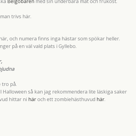
iska
Belgobaren
med sin underbara mat och frukost.
man trivs här.
är, och numera finns inga hästar som spökar heller.
nger på en väl vald plats i Gyllebo.
,
rbjudna
 tro på.
ill Halloween så kan jag rekommendera lite läskiga saker
vud hittar ni
här
och ett zombiehästhuvud
här
.