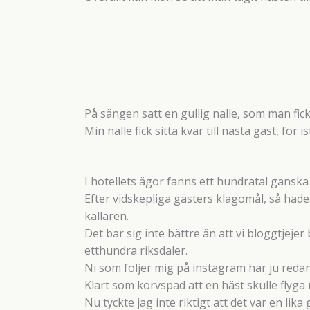
På sängen satt en gullig nalle, som man fic
Min nalle fick sitta kvar till nästa gäst, för 
I hotellets ägor fanns ett hundratal gansk
Efter vidskepliga gästers klagomål, så had
källaren.
Det bar sig inte bättre än att vi bloggtjej
etthundra riksdaler.
Ni som följer mig på instagram har ju redan se
Klart som korvspad att en häst skulle flyga
Nu tyckte jag inte riktigt att det var en lik