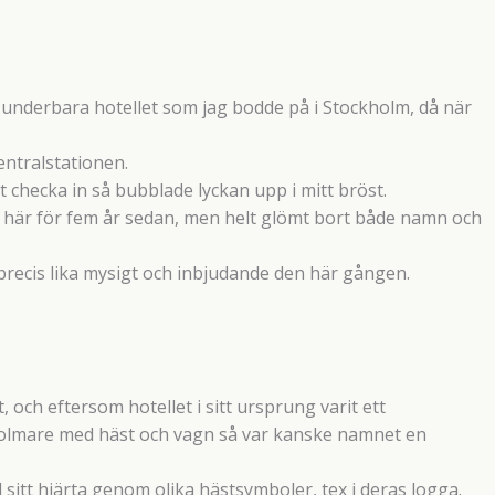
t underbara hotellet som jag bodde på i Stockholm, då när
centralstationen.
t checka in så bubblade lyckan upp i mitt bröst.
t här för fem år sedan, men helt glömt bort både namn och
r precis lika mysigt och inbjudande den här gången.
och eftersom hotellet i sitt ursprung varit ett
holmare med häst och vagn så var kanske namnet en
l sitt hjärta genom olika hästsymboler, tex i deras logga.