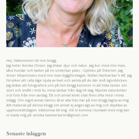
Hej. Välkommen till min blogg.
Jag heter Annika Olsson. Jag älskar djur och natur. Jag bor med min man,
våra hundar och katter på en underbar plats – Gyllebo på Österlen. Jag
driver tillsammans med min man byggföretaget, Stefan Hantverkar´n AB. Jag
försöker att i alla läge njuta av livet och samla på de där små ögonblicken.
Jag älskar att fotografera och på min blogg kommer ni att hitta texter om
stort och smått i mitt liv, mina tankar från dag till dag. Mycket naturbilder
och foto från min vardag. Ett och annat klokt citat finns ofta med i mina
inlägg. Om inget annat nämns så är alla foto här på min blogg tagna av mig.
Allt material på denna blogg om annat ej anges ägs av mig och skyddas av
upphovsrättslagen. Välkomna till mig. Vill ni komma i kontakt med mig kan
ni maila mig på: annika.hantverkaren@gmail.com
Senaste inläggen