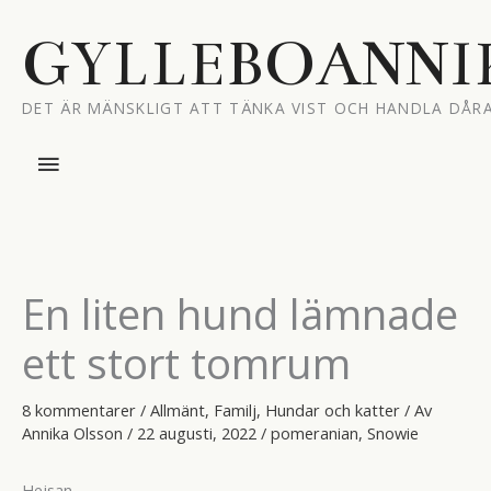
Hoppa
till
GYLLEBOANNI
innehåll
DET ÄR MÄNSKLIGT ATT TÄNKA VIST OCH HANDLA DÅRA
Huvudmeny
En liten hund lämnade
ett stort tomrum
8 kommentarer
/
Allmänt
,
Familj
,
Hundar och katter
/ Av
Annika Olsson
/
22 augusti, 2022
/
pomeranian
,
Snowie
Hejsan.