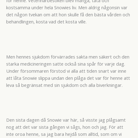
för henne. Veterinärbesöken blev många, täta och
kostsamma under hela Snowies liv. Men aldrig någonsin var
det någon tvekan om att hon skulle få den bästa vården och
behandlingen, kosta vad det kosta ville.
Men hennes sjukdom förvärrades sakta men säkert och den
starka medicineringen satte också sina spår för varje dag.
Under försommaren förstod vi alla att tiden snart var inne
att låta Snowie slippa undan den plåga det var för henne att
leva så begränsat med sin sjukdom och alla biverkningar.
Den sista dagen då Snowie var här, så visste jag plågsamt
nog att det var sista gången vi sågs, hon och jag. För att
inte oroa henne, sa jag bara hejdå som alltid, som om vi