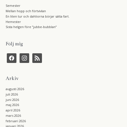
Semester
Mellan hopp och förtvivlan
En liten tur och dahliorna börjar sätta fart.
Hemester
Sista helgen före ”jubbe-bubblan”
Följ mig
f
i
r
a
n
s
c
s
s
e
t
b
a
Arkiv
o
g
o
r
k
a
augusti 2026
m
juli 2026
juni 2026
maj 2026
april 2026
mars 2026
februari 2026
januari 2026