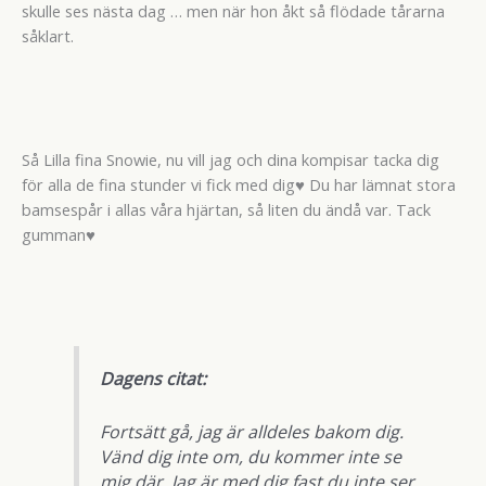
skulle ses nästa dag … men när hon åkt så flödade tårarna
såklart.
Så Lilla fina Snowie, nu vill jag och dina kompisar tacka dig
för alla de fina stunder vi fick med dig♥ Du har lämnat stora
bamsespår i allas våra hjärtan, så liten du ändå var. Tack
gumman♥
Dagens citat:
Fortsätt gå, jag är alldeles bakom dig.
Vänd dig inte om, du kommer inte se
mig där. Jag är med dig fast du inte ser