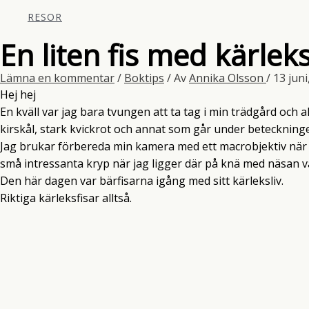
RESOR
En liten fis med kärlek
Lämna en kommentar
/
Boktips
/ Av
Annika Olsson
/
13 jun
Hej hej
En kväll var jag bara tvungen att ta tag i min trädgård och al
kirskål, stark kvickrot och annat som går under beteckning
Jag brukar förbereda min kamera med ett macrobjektiv när ja
små intressanta kryp när jag ligger där på knä med näsan v
Den här dagen var bärfisarna igång med sitt kärleksliv.
Riktiga kärleksfisar alltså.