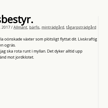
sbestyr.
i, 2017
/
Allmänt
,
bärfis
,
minträdgård
,
tågarpsträdgård
la oönskade växter som plötsligt flyttat dit. Livskraftig
en ogräs.
g ska rota runt i myllan. Det dyker alltid upp
änd mot jordklotet.