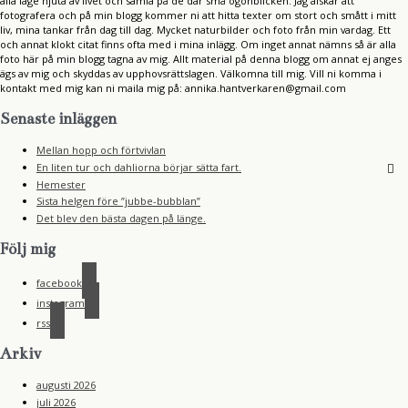
alla läge njuta av livet och samla på de där små ögonblicken. Jag älskar att
fotografera och på min blogg kommer ni att hitta texter om stort och smått i mitt
liv, mina tankar från dag till dag. Mycket naturbilder och foto från min vardag. Ett
och annat klokt citat finns ofta med i mina inlägg. Om inget annat nämns så är alla
foto här på min blogg tagna av mig. Allt material på denna blogg om annat ej anges
ägs av mig och skyddas av upphovsrättslagen. Välkomna till mig. Vill ni komma i
kontakt med mig kan ni maila mig på: annika.hantverkaren@gmail.com
Senaste inläggen
Mellan hopp och förtvivlan
En liten tur och dahliorna börjar sätta fart.
Hemester
Sista helgen före ”jubbe-bubblan”
Det blev den bästa dagen på länge.
Följ mig
facebook
instagram
rss
Arkiv
augusti 2026
juli 2026