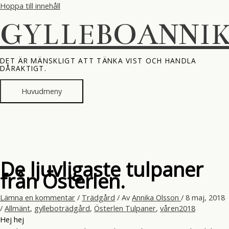
Hoppa till innehåll
GYLLEBOANNI
DET ÄR MÄNSKLIGT ATT TÄNKA VIST OCH HANDLA
DÅRAKTIGT.
Huvudmeny
De ljuvligaste tulpaner
från Österlen.
Lämna en kommentar
/
Trädgård
/ Av
Annika Olsson
/
8 maj, 2018
/
Allmänt
,
gylleboträdgård
,
Österlen Tulpaner
,
våren2018
Hej hej