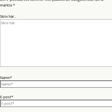
märkta
*
Skriv här..
Namn*
E-post*