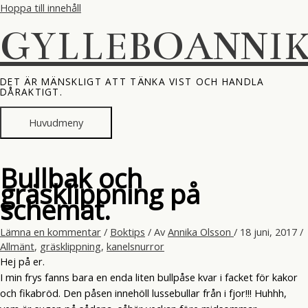
Hoppa till innehåll
GYLLEBOANNI
DET ÄR MÄNSKLIGT ATT TÄNKA VIST OCH HANDLA
DÅRAKTIGT.
Huvudmeny
Bullbak och
gräsklippning på
schemat.
Lämna en kommentar
/
Boktips
/ Av
Annika Olsson
/
18 juni, 2017
/
Allmänt
,
gräsklippning
,
kanelsnurror
Hej på er.
I min frys fanns bara en enda liten bullpåse kvar i facket för kakor
och fikabröd. Den påsen innehöll lussebullar från i fjor!!! Huhhh,