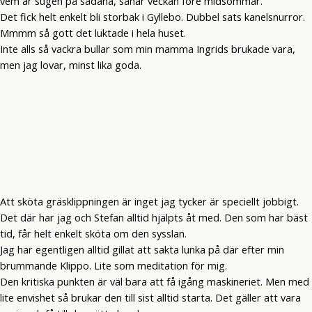
vem är sugen på sådana, såhär veckan före midsommar.
Det fick helt enkelt bli storbak i Gyllebo. Dubbel sats kanelsnurror.
Mmmm så gott det luktade i hela huset.
Inte alls så vackra bullar som min mamma Ingrids brukade vara,
men jag lovar, minst lika goda.
Att sköta gräsklippningen är inget jag tycker är speciellt jobbigt.
Det där har jag och Stefan alltid hjälpts åt med. Den som har bäst
tid, får helt enkelt sköta om den sysslan.
Jag har egentligen alltid gillat att sakta lunka på där efter min
brummande Klippo. Lite som meditation för mig.
Den kritiska punkten är väl bara att få igång maskineriet. Men med
lite envishet så brukar den till sist alltid starta. Det gäller att vara