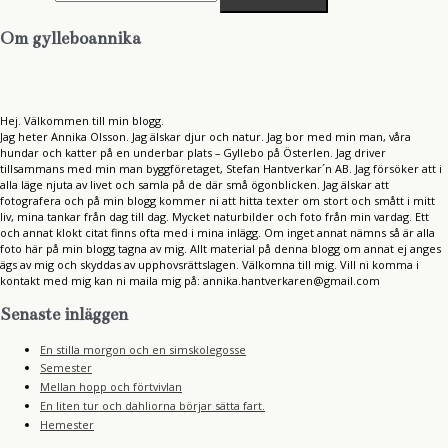
Om gylleboannika
Hej. Välkommen till min blogg.
Jag heter Annika Olsson. Jag älskar djur och natur. Jag bor med min man, våra
hundar och katter på en underbar plats – Gyllebo på Österlen. Jag driver
tillsammans med min man byggföretaget, Stefan Hantverkar´n AB. Jag försöker att i
alla läge njuta av livet och samla på de där små ögonblicken. Jag älskar att
fotografera och på min blogg kommer ni att hitta texter om stort och smått i mitt
liv, mina tankar från dag till dag. Mycket naturbilder och foto från min vardag. Ett
och annat klokt citat finns ofta med i mina inlägg. Om inget annat nämns så är alla
foto här på min blogg tagna av mig. Allt material på denna blogg om annat ej anges
ägs av mig och skyddas av upphovsrättslagen. Välkomna till mig. Vill ni komma i
kontakt med mig kan ni maila mig på: annika.hantverkaren@gmail.com
Senaste inläggen
En stilla morgon och en simskolegosse
Semester
Mellan hopp och förtvivlan
En liten tur och dahliorna börjar sätta fart.
Hemester