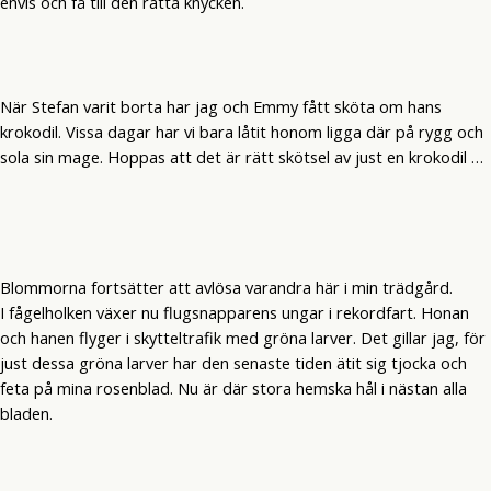
envis och få till den rätta knycken.
När Stefan varit borta har jag och Emmy fått sköta om hans
krokodil. Vissa dagar har vi bara låtit honom ligga där på rygg och
sola sin mage. Hoppas att det är rätt skötsel av just en krokodil …
Blommorna fortsätter att avlösa varandra här i min trädgård.
I fågelholken växer nu flugsnapparens ungar i rekordfart. Honan
och hanen flyger i skytteltrafik med gröna larver. Det gillar jag, för
just dessa gröna larver har den senaste tiden ätit sig tjocka och
feta på mina rosenblad. Nu är där stora hemska hål i nästan alla
bladen.