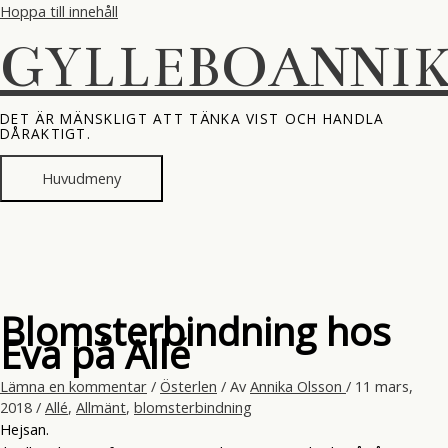
Hoppa till innehåll
GYLLEBOANNI
DET ÄR MÄNSKLIGT ATT TÄNKA VIST OCH HANDLA
DÅRAKTIGT.
Huvudmeny
Blomsterbindning hos
Eva på Allé
Lämna en kommentar
/
Österlen
/ Av
Annika Olsson
/
11 mars,
2018
/
Allé
,
Allmänt
,
blomsterbindning
Hejsan.