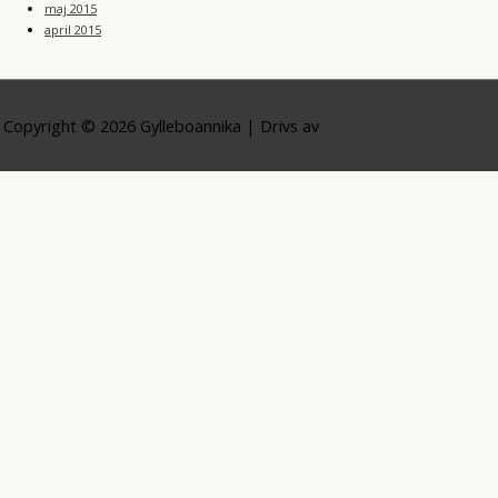
maj 2015
april 2015
Copyright © 2026
Gylleboannika
| Drivs av
Astra WordPress-tema