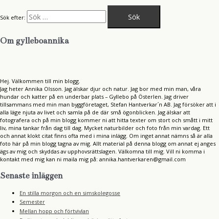
Sök efter:
Om gylleboannika
Hej. Välkommen till min blogg.
Jag heter Annika Olsson. Jag älskar djur och natur. Jag bor med min man, våra
hundar och katter på en underbar plats – Gyllebo på Österlen. Jag driver
tillsammans med min man byggföretaget, Stefan Hantverkar´n AB. Jag försöker att i
alla läge njuta av livet och samla på de där små ögonblicken. Jag älskar att
fotografera och på min blogg kommer ni att hitta texter om stort och smått i mitt
liv, mina tankar från dag till dag. Mycket naturbilder och foto från min vardag. Ett
och annat klokt citat finns ofta med i mina inlägg. Om inget annat nämns så är alla
foto här på min blogg tagna av mig. Allt material på denna blogg om annat ej anges
ägs av mig och skyddas av upphovsrättslagen. Välkomna till mig. Vill ni komma i
kontakt med mig kan ni maila mig på: annika.hantverkaren@gmail.com
Senaste inläggen
En stilla morgon och en simskolegosse
Semester
Mellan hopp och förtvivlan