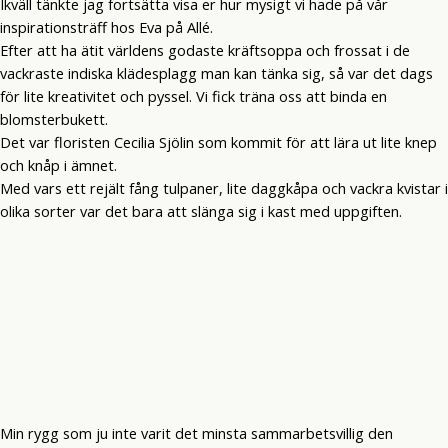
Ikväll tänkte jag fortsätta visa er hur mysigt vi hade på vår
inspirationsträff hos Eva på Allé.
Efter att ha ätit världens godaste kräftsoppa och frossat i de
vackraste indiska klädesplagg man kan tänka sig, så var det dags
för lite kreativitet och pyssel. Vi fick träna oss att binda en
blomsterbukett.
Det var floristen Cecilia Sjölin som kommit för att lära ut lite knep
och knåp i ämnet.
Med vars ett rejält fång tulpaner, lite daggkåpa och vackra kvistar i
olika sorter var det bara att slänga sig i kast med uppgiften.
Min rygg som ju inte varit det minsta sammarbetsvillig den