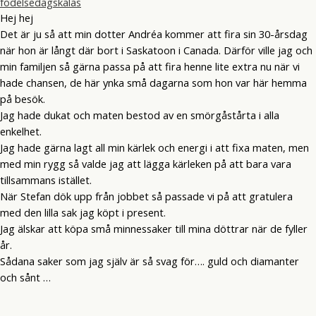
födelsedagskalas
Hej hej
Det är ju så att min dotter Andréa kommer att fira sin 30-årsdag
när hon är långt där bort i Saskatoon i Canada. Därför ville jag och
min familjen så gärna passa på att fira henne lite extra nu när vi
hade chansen, de här ynka små dagarna som hon var här hemma
på besök.
Jag hade dukat och maten bestod av en smörgåstårta i alla
enkelhet.
Jag hade gärna lagt all min kärlek och energi i att fixa maten, men
med min rygg så valde jag att lägga kärleken på att bara vara
tillsammans istället.
När Stefan dök upp från jobbet så passade vi på att gratulera
med den lilla sak jag köpt i present.
Jag älskar att köpa små minnessaker till mina döttrar när de fyller
år.
Sådana saker som jag själv är så svag för…. guld och diamanter
och sånt …