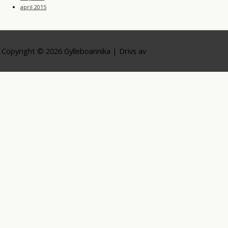
april 2015
Copyright © 2026
Gylleboannika
| Drivs av
Astra WordPress-tema