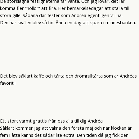
De storslagna festligheterna får vänta. Och jag lovar, det lär
komma fler ”nollor” att fira. Fler bemärkelsedagar att ställa till
stora gille. Sådana där fester som Andréa egentligen vill ha.
Den här kvällen blev så fin. Ännu en dag att spara i minnesbanken.
Det blev såklart kaffe och tårta och drömrulltårta som är Andréas
favorit!!
Ett stort varmt grattis från oss alla till dig Andréa.
Såklart kommer jag att vakna den första maj och när klockan är
fem i åtta känns det sådär lite extra. Den tiden då jag fick den