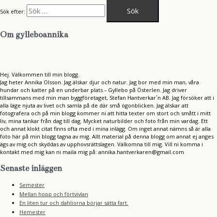
Sök efter:
Om gylleboannika
Hej. Välkommen till min blogg.
Jag heter Annika Olsson. Jag älskar djur och natur. Jag bor med min man, våra
hundar och katter på en underbar plats – Gyllebo på Österlen. Jag driver
tillsammans med min man byggföretaget, Stefan Hantverkar´n AB. Jag försöker att i
alla läge njuta av livet och samla på de där små ögonblicken. Jag älskar att
fotografera och på min blogg kommer ni att hitta texter om stort och smått i mitt
liv, mina tankar från dag till dag. Mycket naturbilder och foto från min vardag. Ett
och annat klokt citat finns ofta med i mina inlägg. Om inget annat nämns så är alla
foto här på min blogg tagna av mig. Allt material på denna blogg om annat ej anges
ägs av mig och skyddas av upphovsrättslagen. Välkomna till mig. Vill ni komma i
kontakt med mig kan ni maila mig på: annika.hantverkaren@gmail.com
Senaste inläggen
Semester
Mellan hopp och förtvivlan
En liten tur och dahliorna börjar sätta fart.
Hemester