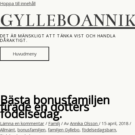
Hoppa till innehåll
GYLLEBOANNI
DET ÄR MÄNSKLIGT ATT TÄNKA VIST OCH HANDLA
DÅRAKTIGT.
Huvudmeny
Bästa bonusfamiljen
firade en dotters
födelsedag.
Lämna en kommentar
/
Familj
/ Av
Annika Olsson
/
15 april, 2018
/
Allmänt
,
bonusfamiljen
,
familjen Gyllebo
,
födelsedagsbarn
,