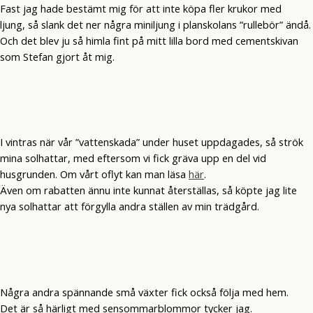
Fast jag hade bestämt mig för att inte köpa fler krukor med
ljung, så slank det ner några miniljung i planskolans ”rullebör” ändå.
Och det blev ju så himla fint på mitt lilla bord med cementskivan
som Stefan gjort åt mig.
I vintras när vår ”vattenskada” under huset uppdagades, så strök
mina solhattar, med eftersom vi fick gräva upp en del vid
husgrunden. Om vårt oflyt kan man läsa
här
.
Även om rabatten ännu inte kunnat återställas, så köpte jag lite
nya solhattar att förgylla andra ställen av min trädgård.
Några andra spännande små växter fick också följa med hem.
Det är så härligt med sensommarblommor tycker jag.