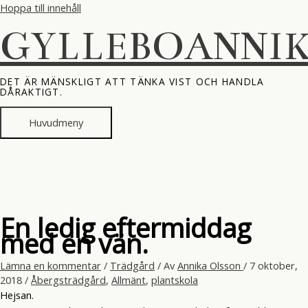
Hoppa till innehåll
GYLLEBOANNI
DET ÄR MÄNSKLIGT ATT TÄNKA VIST OCH HANDLA
DÅRAKTIGT.
Huvudmeny
En ledig eftermiddag
med en vän.
Lämna en kommentar
/
Trädgård
/ Av
Annika Olsson
/
7 oktober,
2018
/
Åbergsträdgård
,
Allmänt
,
plantskola
Hejsan.