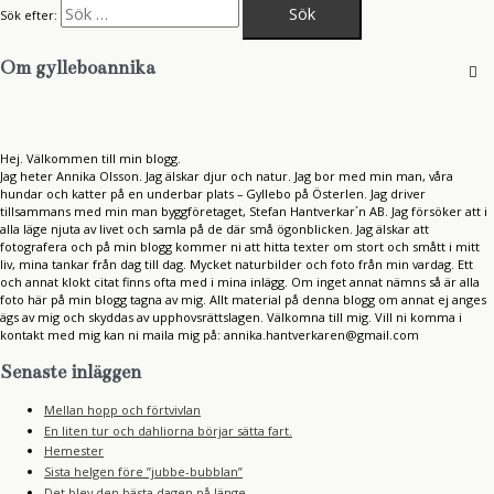
Sök efter:
Om gylleboannika
Hej. Välkommen till min blogg.
Jag heter Annika Olsson. Jag älskar djur och natur. Jag bor med min man, våra
hundar och katter på en underbar plats – Gyllebo på Österlen. Jag driver
tillsammans med min man byggföretaget, Stefan Hantverkar´n AB. Jag försöker att i
alla läge njuta av livet och samla på de där små ögonblicken. Jag älskar att
fotografera och på min blogg kommer ni att hitta texter om stort och smått i mitt
liv, mina tankar från dag till dag. Mycket naturbilder och foto från min vardag. Ett
och annat klokt citat finns ofta med i mina inlägg. Om inget annat nämns så är alla
foto här på min blogg tagna av mig. Allt material på denna blogg om annat ej anges
ägs av mig och skyddas av upphovsrättslagen. Välkomna till mig. Vill ni komma i
kontakt med mig kan ni maila mig på: annika.hantverkaren@gmail.com
Senaste inläggen
Mellan hopp och förtvivlan
En liten tur och dahliorna börjar sätta fart.
Hemester
Sista helgen före ”jubbe-bubblan”
Det blev den bästa dagen på länge.