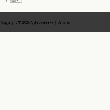
april 2015
Copyright © 2026
Gylleboannika
| Drivs av
Astra WordPress-tema