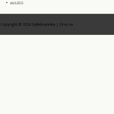
april 2015
Copyright © 2026
Gylleboannika
| Drivs av
Astra WordPress-tema