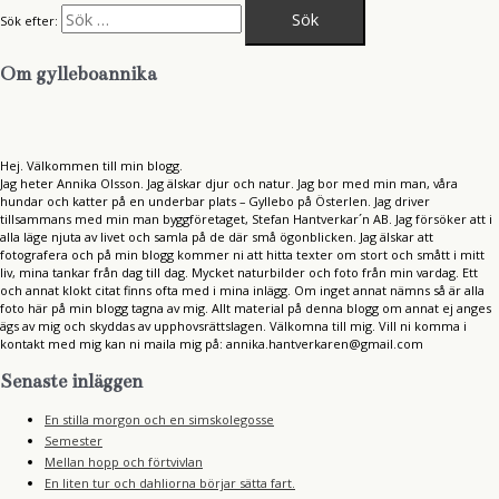
Sök efter:
Om gylleboannika
Hej. Välkommen till min blogg.
Jag heter Annika Olsson. Jag älskar djur och natur. Jag bor med min man, våra
hundar och katter på en underbar plats – Gyllebo på Österlen. Jag driver
tillsammans med min man byggföretaget, Stefan Hantverkar´n AB. Jag försöker att i
alla läge njuta av livet och samla på de där små ögonblicken. Jag älskar att
fotografera och på min blogg kommer ni att hitta texter om stort och smått i mitt
liv, mina tankar från dag till dag. Mycket naturbilder och foto från min vardag. Ett
och annat klokt citat finns ofta med i mina inlägg. Om inget annat nämns så är alla
foto här på min blogg tagna av mig. Allt material på denna blogg om annat ej anges
ägs av mig och skyddas av upphovsrättslagen. Välkomna till mig. Vill ni komma i
kontakt med mig kan ni maila mig på: annika.hantverkaren@gmail.com
Senaste inläggen
En stilla morgon och en simskolegosse
Semester
Mellan hopp och förtvivlan
En liten tur och dahliorna börjar sätta fart.