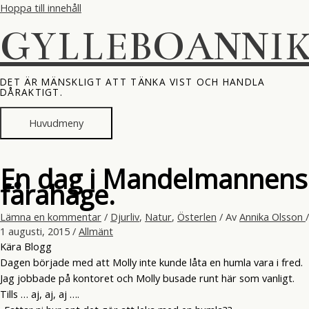
Hoppa till innehåll
GYLLEBOANNI
DET ÄR MÄNSKLIGT ATT TÄNKA VIST OCH HANDLA
DÅRAKTIGT.
Huvudmeny
En dag i Mandelmannens
fårahage.
Lämna en kommentar
/
Djurliv
,
Natur
,
Österlen
/ Av
Annika Olsson
/
1 augusti, 2015
/
Allmänt
Kära Blogg
Dagen började med att Molly inte kunde låta en humla vara i fred.
Jag jobbade på kontoret och Molly busade runt här som vanligt.
Tills … aj, aj, aj ….