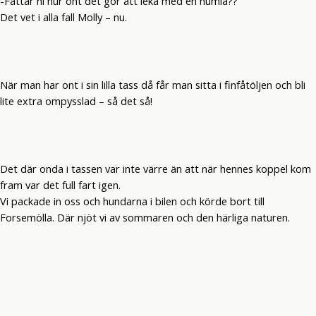
-Fattar ni hur ont det gör att leka med en humla??
Det vet i alla fall Molly – nu.
När man har ont i sin lilla tass då får man sitta i finfåtöljen och bli
lite extra ompysslad – så det så!
Det där onda i tassen var inte värre än att när hennes koppel kom
fram var det full fart igen.
Vi packade in oss och hundarna i bilen och körde bort till
Forsemölla. Där njöt vi av sommaren och den härliga naturen.