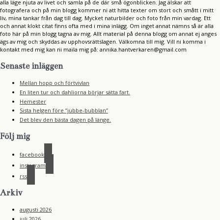
alla läge njuta av livet och samla på de där små ögonblicken. Jag älskar att
fotografera och på min blogg kommer ni att hitta texter om stort och smått i mitt
liv, mina tankar från dag till dag. Mycket naturbilder och foto från min vardag. Ett
och annat klokt citat finns ofta med i mina inlägg. Om inget annat nämns så är alla
foto här på min blogg tagna av mig. Allt material på denna blogg om annat ej anges
ägs av mig och skyddas av upphovsrättslagen. Välkomna till mig. Vill ni komma i
kontakt med mig kan ni maila mig på: annika.hantverkaren@gmail.com
Senaste inläggen
Mellan hopp och förtvivlan
En liten tur och dahliorna börjar sätta fart.
Hemester
Sista helgen före ”jubbe-bubblan”
Det blev den bästa dagen på länge.
Följ mig
facebook
instagram
rss
Arkiv
augusti 2026
juli 2026