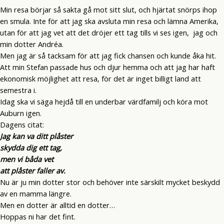
Min resa börjar så sakta gå mot sitt slut, och hjärtat snörps ihop
en smula. Inte för att jag ska avsluta min resa och lämna Amerika,
utan för att jag vet att det dröjer ett tag tills vi ses igen, jag och
min dotter Andréa.
Men jag är så tacksam för att jag fick chansen och kunde åka hit.
Att min Stefan passade hus och djur hemma och att jag har haft
ekonomisk möjlighet att resa, för det är inget billigt land att
semestra i.
Idag ska vi säga hejdå till en underbar värdfamilj och köra mot
Auburn igen.
Dagens citat:
Jag kan va ditt plåster
skydda dig ett tag,
men vi båda vet
att plåster faller av.
Nu är ju min dotter stor och behöver inte särskilt mycket beskydd
av en mamma längre.
Men en dotter är alltid en dotter…
Hoppas ni har det fint.