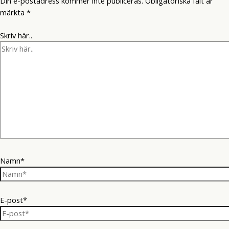
Din e-postadress kommer inte publiceras.
Obligatoriska fält är
märkta
*
Skriv här..
Namn*
E-post*