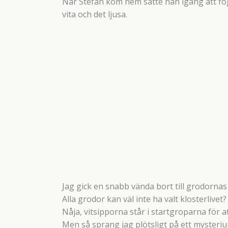
När Stefan kom hem satte han igång att foga
vita och det ljusa.
Jag gick en snabb vända bort till grodornas p
Alla grodor kan väl inte ha valt klosterlivet?
Nåja, vitsipporna står i startgroparna för at
Men så sprang jag plötsligt på ett mysteri