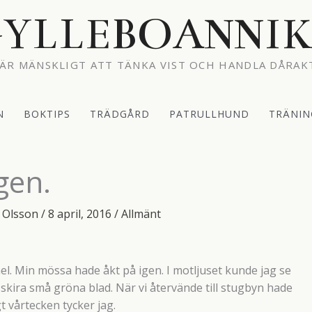
YLLEBOANNI
ÄR MÄNSKLIGT ATT TÄNKA VIST OCH HANDLA DÅRAK
N
BOKTIPS
TRÄDGÅRD
PATRULLHUND
TRÄNIN
gen.
 Olsson
/
8 april, 2016
/
Allmänt
 Min mössa hade åkt på igen. I motljuset kunde jag se
skira små gröna blad. När vi återvände till stugbyn hade
t vårtecken tycker jag.