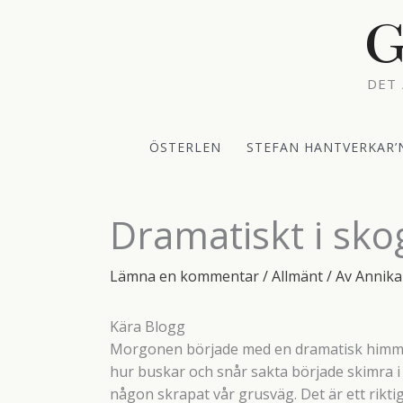
Hoppa
G
till
innehåll
DET 
ÖSTERLEN
STEFAN HANTVERKAR’
Dramatiskt i sko
Lämna en kommentar
/
Allmänt
/ Av
Annika
Kära Blogg
Morgonen började med en dramatisk himmel.
hur buskar och snår sakta började skimra i 
någon skrapat vår grusväg. Det är ett riktig