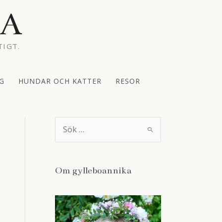
KA
TIGT.
G
HUNDAR OCH KATTER
RESOR
S
ö
k
e
f
t
Om gylleboannika
e
r
: