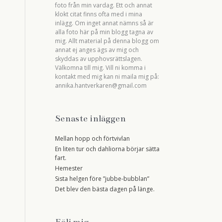
foto från min vardag. Ett och annat
klokt citat finns ofta med i mina
inlägg. Om inget annat nämns så är
alla foto här på min blogg tagna av
mig. Allt material på denna blogg om
annat ej anges ägs av mig och
skyddas av upphovsrättslagen.
Välkomna till mig. Vill ni komma i
kontakt med mig kan ni maila mig på:
annika.hantverkaren@gmail.com
Senaste inläggen
Mellan hopp och förtvivlan
En liten tur och dahliorna börjar sätta
fart.
Hemester
Sista helgen före ”jubbe-bubblan”
Det blev den bästa dagen på länge.
Följ mig