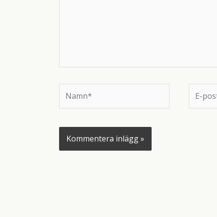
Namn*
E-
post*