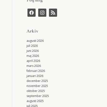
f
i
r
a
n
s
c
s
s
e
t
b
a
Arkiv
o
g
o
r
k
a
augusti 2026
m
juli 2026
juni 2026
maj 2026
april 2026
mars 2026
februari 2026
januari 2026
december 2025
november 2025
oktober 2025
september 2025
augusti 2025
juli 2025