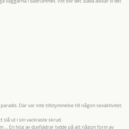
 väggarna i badrummet. Vitt blir det. Båda älskar vi det
aradis. Där var inte tillstymmelse till någon sexaktivitet.
t slå ut i sin vackraste skrud.
um … En hög av duvfjädrar tydde på att någon form av