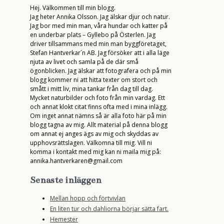
Hej. Välkommen till min blogg.
Jag heter Annika Olsson. Jag älskar djur och natur.
Jag bor med min man, våra hundar och katter på
en underbar plats – Gyllebo på Österlen. Jag
driver tillsammans med min man byggföretaget,
Stefan Hantverkar´n AB. Jag försöker att i alla läge
njuta av livet och samla på de där små
ögonblicken. Jag älskar att fotografera och på min
blogg kommer ni att hitta texter om stort och
smått i mitt liv, mina tankar från dag till dag.
Mycket naturbilder och foto från min vardag. Ett
och annat klokt citat finns ofta med i mina inlägg.
Om inget annat nämns så är alla foto här på min
blogg tagna av mig. Allt material på denna blogg
om annat ej anges ägs av mig och skyddas av
upphovsrättslagen. Välkomna till mig. Vill ni
komma i kontakt med mig kan ni maila mig på:
annika.hantverkaren@gmail.com
Senaste inläggen
Mellan hopp och förtvivlan
En liten tur och dahliorna börjar sätta fart.
Hemester