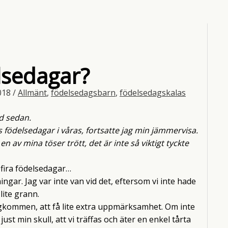
lsedagar?
2018
/
Allmänt
,
födelsedagsbarn
,
födelsedagskalas
id sedan.
s födelsedagar i våras, fortsatte jag min jämmervisa.
en av mina töser trött, det är inte så viktigt tyckte
 fira födelsedagar…
ingar. Jag var inte van vid det, eftersom vi inte hade
lite grann.
ihågkommen, att få lite extra uppmärksamhet. Om inte
ust min skull, att vi träffas och äter en enkel tårta