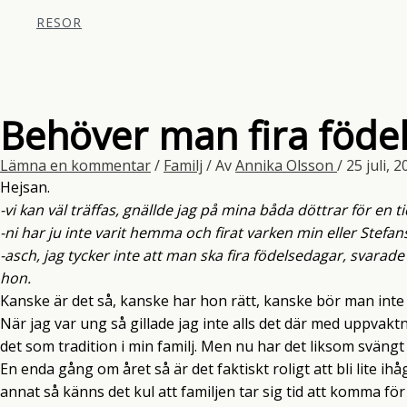
RESOR
Behöver man fira föde
Lämna en kommentar
/
Familj
/ Av
Annika Olsson
/
25 juli, 
Hejsan.
-vi kan väl träffas, gnällde jag på mina båda döttrar för en t
-ni har ju inte varit hemma och firat varken min eller Stefan
-asch, jag tycker inte att man ska fira födelsedagar, svarade 
hon.
Kanske är det så, kanske har hon rätt, kanske bör man inte
När jag var ung så gillade jag inte alls det där med uppvaktn
det som tradition i min familj. Men nu har det liksom svängt 
En enda gång om året så är det faktiskt roligt att bli lite 
annat så känns det kul att familjen tar sig tid att komma för j